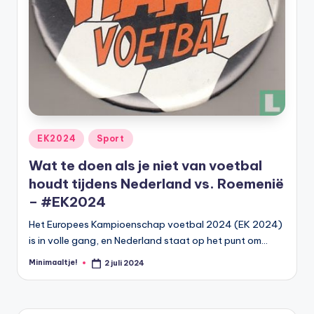
Geplaatst
EK2024
Sport
in
Wat te doen als je niet van voetbal
houdt tijdens Nederland vs. Roemenië
– #EK2024
Het Europees Kampioenschap voetbal 2024 (EK 2024)
is in volle gang, en Nederland staat op het punt om…
Minimaaltje!
2 juli 2024
Geplaatst
door