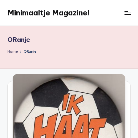
Minimaaltje Magazine!
Ga
naar
de
inhoud
ORanje
Home
ORanje